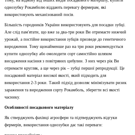
Тому, на відміну від інших видів посадкового матеріалу, купити
однозубку Рокамболю віддають перевагу фермерам, які
використовують механізований посів.
Більшість городників України використовують для посадки зубці.
Але слід пам'ятати, що вже за два-три роки Ви отримаєте нижчий
урожай, а постійне використання зубців призведе до генетичного
виродження. Тому щонайменше раз на три роки рекомендується
купити однозубку або омолодити сорт самостійно шляхом
висадження насіння з повітряних цибулин. З них через рік Ви
отримаєте кругляк, а ще через рік – зубці першої репродукції. Це
посадковий матеріал високої якості, який підходить для
використання 2-3 роки. Такий підхід дозволяє мінімізувати ризик
зараження та виродження сорту Рокамболь, зберегти всі якості
часнику.
Особливості посадкового матеріалу
Як стверджують фахівці агросфери та підтверджують відгуки
фермерів, використання однозубки дає такі переваги: