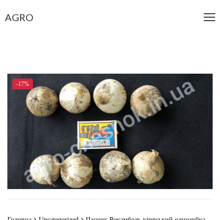
AGRO
-17%
Головна
Uncategorized
Часник Рокамболь кіпрський однозубка