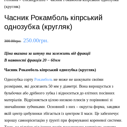
(кругляк)
Часник Рокамболь кіпрський
однозубка (кругляк)
250.00
грн.
300.00
грн.
Ціна вказана за штуку та залежить від фракції
В наявності фракція 20 – 60мм
Часник Рокамболь кіпрський однозубка (кругляк)
Однозубка сорту
Рокамболь
не може не шокувати своїми
розмірами, які досягають 50 мм у діаметрі. Вона вирощується з
бульбочки або дрібного зубка і відноситься до елітних посівних
матеріалів. Відрізняється цілою низкою плюсів у порівнянні зі
звичайними зубчиками. Основний з них – округла форма, завдяки
якій центр цибулинки збігається із центром її маси. Це забезпечує
хорошу самоорієнтацію у ґрунті при формуванні кореневої системи.