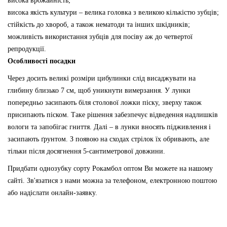
висока врожайність;
висока якість культури – велика головка з великою кількістю зубців;
стійкість до хвороб, а також нематоди та інших шкідників;
можливість використання зубців для посіву аж до четвертої
репродукції.
Особливості посадки
Через досить великі розміри цибулинки слід висаджувати на
глибину близько 7 см, щоб уникнути вимерзання. У лунки
попередньо засипають біля столової ложки піску, зверху також
присипають піском. Таке рішення забезпечує відведення надлишків
вологи та запобігає гниття. Далі – в лунки вносять підживлення і
засипають ґрунтом. З появою на сходах стрілок їх обривають, але
тільки після досягнення 5-сантиметрової довжини.
Придбати однозубку сорту Рокамбол оптом Ви можете на нашому
сайті. Зв'язатися з нами можна за телефоном, електронною поштою
або надіслати онлайн-заявку.