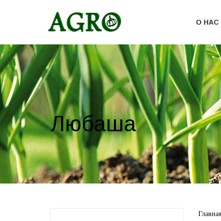
О НАС
Любаша
Главна