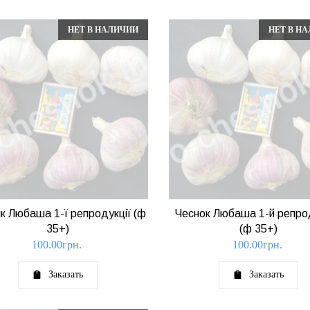
НЕТ В НАЛИЧИИ
НЕТ В Н
к Любаша 1-ї репродукції (ф
Чеснок Любаша 1-й репро
35+)
(ф 35+)
100.00
грн.
100.00
грн.
Заказать
Заказать