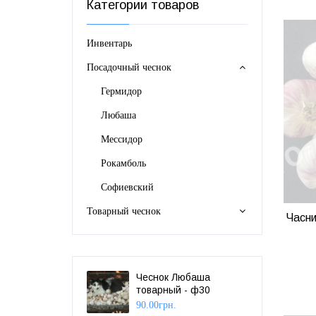
Категории товаров
Инвентарь
Посадочный чеснок
Гермидор
Любаша
Мессидор
Рокамболь
Софиевский
Товарный чеснок
Часни
Чеснок Любаша
товарный - ф30
90.00
грн.