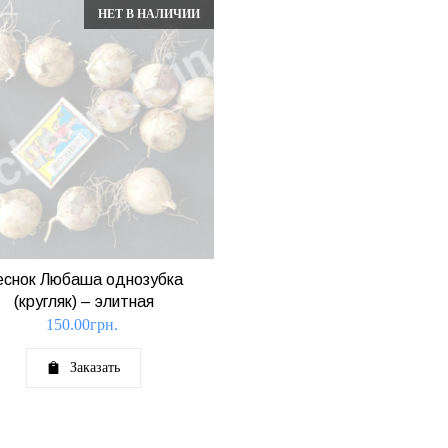
НЕТ В НАЛИЧИИ
еснок Любаша однозубка
(кругляк) – элитная
150.00
грн.
Заказать